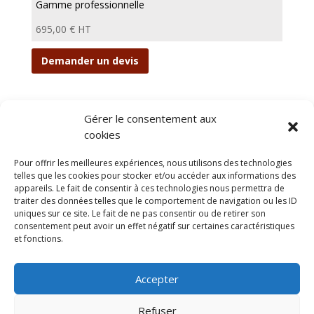
Gamme professionnelle
695,00
€
HT
Demander un devis
Gérer le consentement aux
1
2
3
→
cookies
Nacelles
Transpalettes
Rolls
CGV
Pour offrir les meilleures expériences, nous utilisons des technologies
Mentions légales
telles que les cookies pour stocker et/ou accéder aux informations des
appareils. Le fait de consentir à ces technologies nous permettra de
Politique de confidentialité et protection des
traiter des données telles que le comportement de navigation ou les ID
données
uniques sur ce site. Le fait de ne pas consentir ou de retirer son
Paiement sécurisé
Gérer mes cookies
consentement peut avoir un effet négatif sur certaines caractéristiques
Nous contacter
Blog
et fonctions.
© 2025 MNG SORARE. Tous droits réservés. Prix
Accepter
affichés en euros et hors TVA. Site dédié aux
professionnels
Refuser