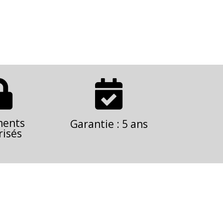


ments
Garantie : 5 ans
risés