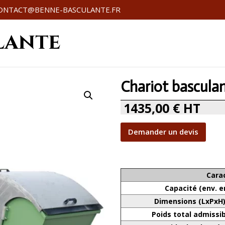
ONTACT@BENNE-BASCULANTE.FR
Chariot bascula
1435,00
€
HT
Demander un devis
Cara
Capacité (env. e
Dimensions (LxPxH
Poids total admissi