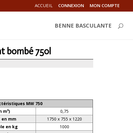
ACCUEIL
CONNEXION
MON COMPTE
BENNE BASCULANTE
nt bombé 750l
ctéristiques MW 750
n m³)
0,75
) en mm
1750 x 755 x 1220
ble en kg
1000