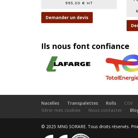
995,00
€
HT
Demander un devis
De
Ils nous font confiance
Nacelles
Transpalettes
Rolls
CGV
Gérer mes cookies
Nous contacter
Blo
© 2025 MNG SORARE. Tous droits réservés. Prix a