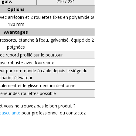
 galv.
210 / 231
Options
vec arrêtoir) et 2 roulettes fixes en polyamide Ø
180 mm
Avantages
ssorts, étanche à l’eau, galvanisé, équipé de 2
poignées
ec rebord profilé sur le pourtour
ase robuste avec fourreaux
ur par commande à câble depuis le siège du
chariot élévateur
culement et le glissement inintentionnel
érieur des roulettes possible
et vous ne trouvez pas le bon produit ?
basculante
pour professionnel ou contactez