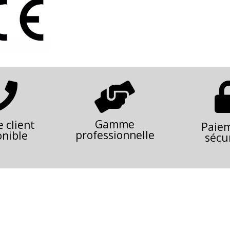


Gamme
e client
Paie
professionnelle
onible
sécu