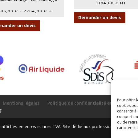
1104,00
€
HT
3000 kg
696,00
€
–
2764,00
€
HT
Ce...
Demander un devis
mander un devis
Pour offrir 
Mentions légales
Politique de confidentialité et protectio
cookies pou
g
consentir à
comportement
ou de retire
ffichés en euros et hors TVA. Site dédié aux professionnels
caractéristi