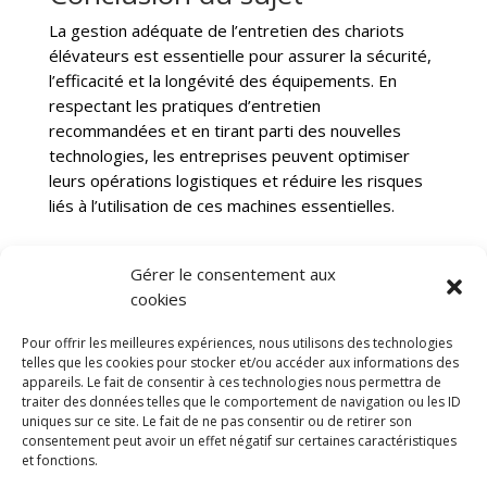
La gestion adéquate de l’entretien des chariots
élévateurs est essentielle pour assurer la sécurité,
l’efficacité et la longévité des équipements. En
respectant les pratiques d’entretien
recommandées et en tirant parti des nouvelles
technologies, les entreprises peuvent optimiser
leurs opérations logistiques et réduire les risques
liés à l’utilisation de ces machines essentielles.
Gérer le consentement aux
cookies
Nacelles
Transpalettes
Rolls
CGV
Pour offrir les meilleures expériences, nous utilisons des technologies
Mentions légales
telles que les cookies pour stocker et/ou accéder aux informations des
appareils. Le fait de consentir à ces technologies nous permettra de
Politique de confidentialité et protection des
traiter des données telles que le comportement de navigation ou les ID
données
uniques sur ce site. Le fait de ne pas consentir ou de retirer son
Paiement sécurisé
Gérer mes cookies
consentement peut avoir un effet négatif sur certaines caractéristiques
Nous contacter
Blog
et fonctions.