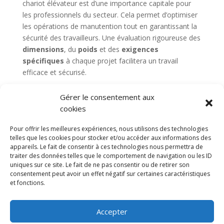
chariot élévateur est d’une importance capitale pour
les professionnels du secteur. Cela permet d’optimiser
les opérations de manutention tout en garantissant la
sécurité des travailleurs. Une évaluation rigoureuse des
dimensions
, du
poids
et des
exigences
spécifiques
à chaque projet facilitera un travail
efficace et sécurisé.
Gérer le consentement aux
cookies
Nacelles
Transpalettes
Rolls
CGV
Pour offrir les meilleures expériences, nous utilisons des technologies
Mentions légales
telles que les cookies pour stocker et/ou accéder aux informations des
appareils. Le fait de consentir à ces technologies nous permettra de
Politique de confidentialité et protection des
traiter des données telles que le comportement de navigation ou les ID
données
uniques sur ce site. Le fait de ne pas consentir ou de retirer son
Paiement sécurisé
Gérer mes cookies
consentement peut avoir un effet négatif sur certaines caractéristiques
Nous contacter
Blog
et fonctions.
© 2025 MNG SORARE. Tous droits réservés. Prix
Accepter
affichés en euros et hors TVA. Site dédié aux