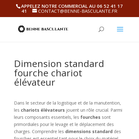
APPELEZ NOTRE COMMERCIAL AU 06 52 41 17
41
CONTACT@BENNE-BASCULANTE.FR
Dimension standard
fourche chariot
élévateur
Dans le secteur de la logistique et de la manutention,
les
chariots élévateurs
jouent un rôle crucial. Parmi
leurs composants essentiels, les
fourches
sont
primordiales pour le levage et le déplacement des
charges. Comprendre les
dimensions standard
des
fourches est essentiel tant pour le choix du matériel