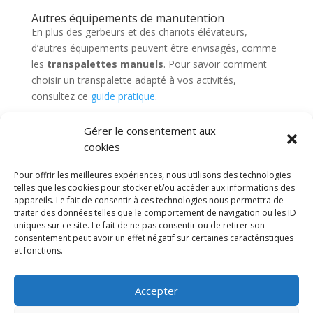
Autres équipements de manutention
En plus des gerbeurs et des chariots élévateurs,
d’autres équipements peuvent être envisagés, comme
les
transpalettes manuels
. Pour savoir comment
choisir un transpalette adapté à vos activités,
consultez ce
guide pratique
.
Gérer le consentement aux
cookies
Nacelles
Transpalettes
Rolls
CGV
Pour offrir les meilleures expériences, nous utilisons des technologies
Mentions légales
telles que les cookies pour stocker et/ou accéder aux informations des
appareils. Le fait de consentir à ces technologies nous permettra de
Politique de confidentialité et protection des
traiter des données telles que le comportement de navigation ou les ID
données
uniques sur ce site. Le fait de ne pas consentir ou de retirer son
Paiement sécurisé
Gérer mes cookies
consentement peut avoir un effet négatif sur certaines caractéristiques
Nous contacter
Blog
et fonctions.
© 2025 MNG SORARE. Tous droits réservés. Prix
Accepter
affichés en euros et hors TVA. Site dédié aux