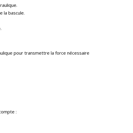
raulique.
e la bascule.
.
raulique pour transmettre la force nécessaire
compte :