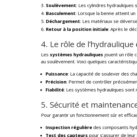
Soulèvement
: Les cylindres hydrauliques
Basculement
: Lorsque la benne atteint un
Déchargement
: Les matériaux se déversen
Retour à la position initiale
: Après le dé
4. Le rôle de l’hydrauliqu
Les
systèmes hydrauliques
jouent un rôle c
au soulèvement. Voici quelques caractéristiq
Puissance
: La capacité de soulever des ch
Précision
: Permet de contrôler précisémen
Fiabilité
: Les systèmes hydrauliques sont 
5. Sécurité et maintenanc
Pour garantir un fonctionnement sûr et effic
Inspection régulière
des composants hydr
Test des capteurs
pour s’assurer de leur