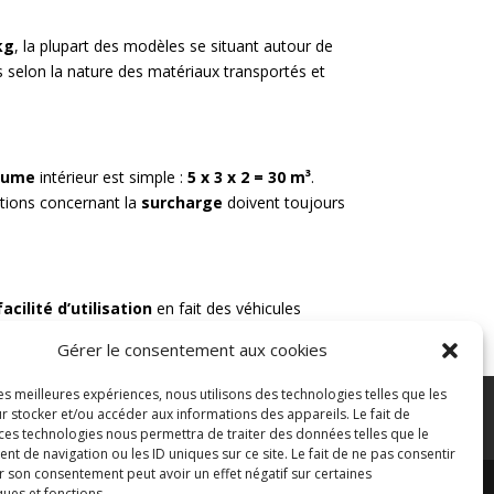
kg
, la plupart des modèles se situant autour de
s selon la nature des matériaux transportés et
lume
intérieur est simple :
5 x 3 x 2 = 30 m³
.
tations concernant la
surcharge
doivent toujours
facilité d’utilisation
en fait des véhicules
avant de faire un choix.
Gérer le consentement aux cookies
les meilleures expériences, nous utilisons des technologies telles que les
n des données
Paiement sécurisé
r stocker et/ou accéder aux informations des appareils. Le fait de
 ces technologies nous permettra de traiter des données telles que le
 de navigation ou les ID uniques sur ce site. Le fait de ne pas consentir
r son consentement peut avoir un effet négatif sur certaines
ques et fonctions.