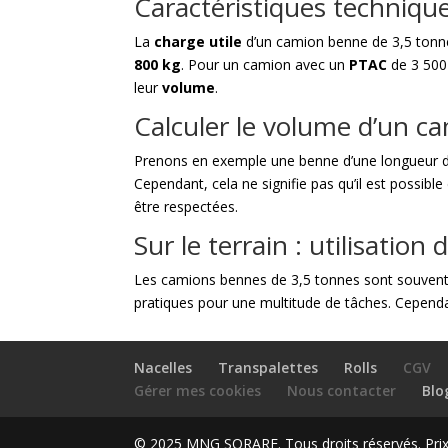
Caractéristiques techniqu
La
charge utile
d’un camion benne de 3,5 tonne
800 kg
. Pour un camion avec un
PTAC
de 3 500
leur
volume
.
Calculer le volume d’un 
Prenons en exemple une benne d’une longueur
Cependant, cela ne signifie pas qu’il est possibl
être respectées.
Sur le terrain : utilisatio
Les camions bennes de 3,5 tonnes sont souvent c
pratiques pour une multitude de tâches. Cependan
Nacelles
Transpalettes
Rolls
CGV
Gérer mes cookies
Nous contacter
Blo
© 2025 MNG SORARE. Tous droits réservés. Prix a