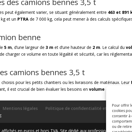
es des camions bennes 3,5 t
s peut également varier, se situant généralement entre
463 et 891 
 kg et un
PTRA
de 7 000 kg, cela peut mener à des calculs spécifique
camion benne
 de
5 m
, d’une largeur de
3 m
et d’une hauteur de
2 m
. Le calcul du
vo
e de charger ce volume en toute légalité et sécurité, car les réglemen
n des camions bennes 3,5 t
hoisis pour les petits chantiers ou les livraisons de matériaux. Leur
t, il est crucial de bien évaluer les besoins en
volume
et en
charge
Pour offrir 
Mentions légales
Politique de confidentialité et protectio
cookies pou
g
consentir à
comportement
ou de retire
ffichés en euros et hors TVA. Site dédié aux professionnels
caractéristi